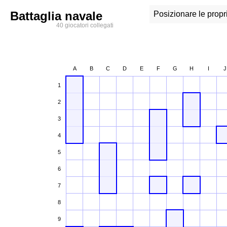
Battaglia navale
Posizionare le propr
40 giocatori collegati
A
B
C
D
E
F
G
H
I
J
1
2
3
4
5
6
7
8
9